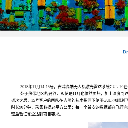
D
2018
年
11
月
14-15
号，吉鸥高端无人机激光雷达系统
GUL-70
在
处于热带地区的曼谷，即使是
11
月也依然炎热，加上湿度到
架次之后，
15
号客户的团队在吉鸥的技术指导下使用
GUL-70
顺利
时长
90
分钟，采集数据
24
平方公里；每一个架次的数据都在飞行完
理后验证完全达到项目要求。