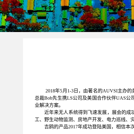
2018
年
5
月
1-3
日，由著名的
AUVSI
主办的
总裁
Bob
先生携
LS
公司及美国合作伙伴
UAS
公
业解决方案。
近年来无人系统得到飞速发展，展会的成
工、野生动物监测、房地产开发、电力巡线、
吉鸥的产品
2017
年成功登陆美国，相信本