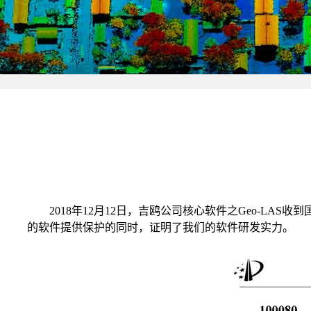
2018
年
12
月
12
日，吉鸥公司核心软件之
Geo-LAS
收到
的软件提供保护的同时，证明了我们的软件研发实力。