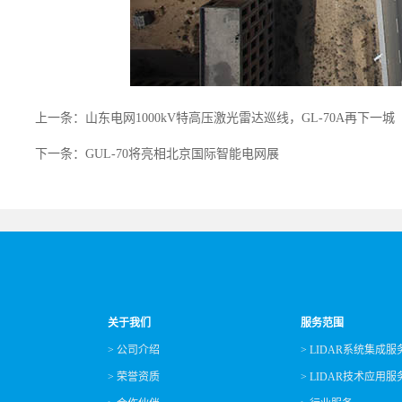
上一条：山东电网1000kV特高压激光雷达巡线，GL-70A再下一城
下一条：GUL-70将亮相北京国际智能电网展
关于我们
服务范围
> 公司介绍
> LIDAR系统集成服
> 荣誉资质
> LIDAR技术应用服